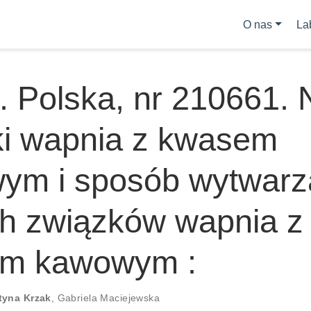
O nas
La
. Polska, nr 210661.
ki wapnia z kwasem
ym i sposób wytwarz
h związków wapnia z
m kawowym :
tyna Krzak
,
Gabriela Maciejewska