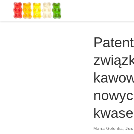
Patent
związ
kawow
nowyc
kwase
Maria Golonka
,
Jus