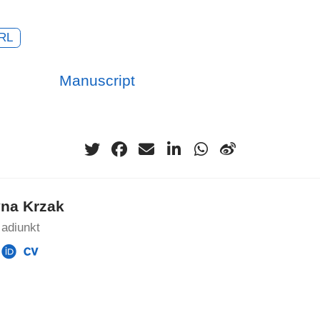
RL
Manuscript
yna Krzak
, adiunkt