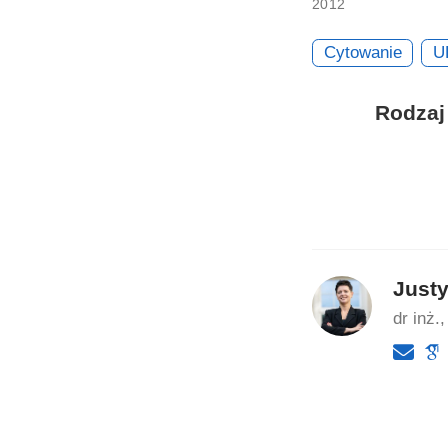
2012
Cytowanie
U
Rodzaj
Just
dr inż.