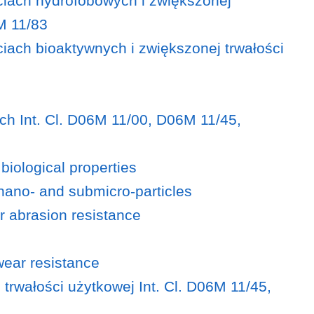
ciach hydrofobowych i zwiększonej
M 11/83
iach bioaktywnych i zwiększonej trwałości
ch Int. Cl. D06M 11/00, D06M 11/45,
biological properties
e nano- and submicro-particles
ir abrasion resistance
 wear resistance
trwałości użytkowej Int. Cl. D06M 11/45,