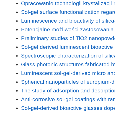
Opracowanie technologii krystalizacji
Sol-gel surface functionalization regar
Luminescence and bioactivity of silic
Potencjalne możliwości zastosowania
Preliminary studies of TiO2 nanopowde
Sol-gel derived luminescent bioactive
Spectroscopic characterization of sil
Glass photonic structures fabricated b
Luminescent sol-gel-derived micro an
Spherical nanoparticles of europium-d
The study of adsorption and desorption
Anti-corrosive sol-gel coatings with 
Sol-gel-derived bioactive glasses dop