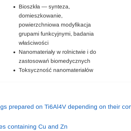
Bioszkła — synteza,
domieszkowanie,
powierzchniowa modyfikacja
grupami funkcyjnymi, badania
właściwości
Nanomateriały w rolnictwie i do
zastosowań biomedycznych
Toksyczność nanomateriałów
tings prepared on Ti6Al4V depending on their co
icles containing Cu and Zn