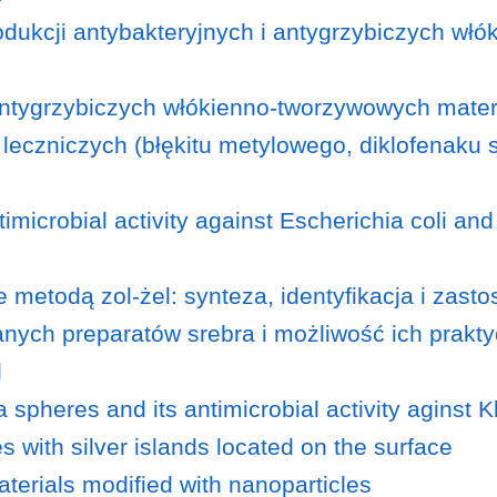
odukcji antybakteryjnych i antygrzybiczych wł
 antygrzybiczych włókienno-tworzywowych mate
i leczniczych (błękitu metylowego, diklofenak
 antimicrobial activity against Escherichia coli 
metodą zol-żel: synteza, identyfikacja i zast
anych preparatów srebra i możliwość ich prak
l
a spheres and its antimicrobial activity aginst 
les with silver islands located on the surface
aterials modified with nanoparticles