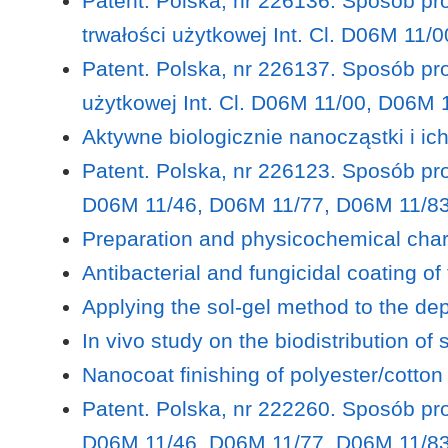
Patent. Polska, nr 226136. Sposób pr
trwałości użytkowej Int. Cl. D06M 11
Patent. Polska, nr 226137. Sposób pr
użytkowej Int. Cl. D06M 11/00, D06M
Aktywne biologicznie nanocząstki i i
Patent. Polska, nr 226123. Sposób pr
D06M 11/46, D06M 11/77, D06M 11/8
Preparation and physicochemical charac
Antibacterial and fungicidal coating of
Applying the sol-gel method to the dep
In vivo study on the biodistribution of s
Nanocoat finishing of polyester/cotton
Patent. Polska, nr 222260. Sposób pro
D06M 11/46, D06M 11/77, D06M 11/8