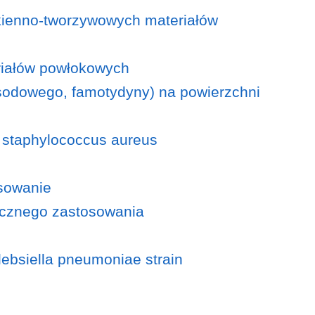
ókienno-tworzywowych materiałów
riałów powłokowych
u sodowego, famotydyny) na powierzchni
and staphylococcus aureus
osowanie
tycznego zastosowania
Klebsiella pneumoniae strain