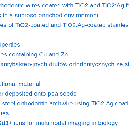
orthodontic wires coated with TiO2 and TiO2:Ag f
s in a sucrose-enriched environment
ies of TiO2-coated and TiO2:Ag-coated stainless
operties
icles containing Cu and Zn
antybakteryjnych drutów ortodontycznych ze st
ional material
zer deposited onto pea seeds
 steel orthodontic archwire using TiO2:Ag coat
ques
3+ ions for multimodal imaging in biology