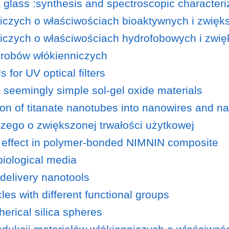
ia glass :synthesis and spectroscopic characteri
iczych o właściwościach bioaktywnych i zwięks
iczych o właściwościach hydrofobowych i zwięk
yrobów włókienniczych
 for UV optical filters
 seemingly simple sol-gel oxide materials
tion of titanate nanotubes into nanowires and n
czego o zwiększonej trwałości użytkowej
ic effect in polymer-bonded NIMNIN composite
 biological media
t delivery nanotools
cles with different functional groups
erical silica spheres