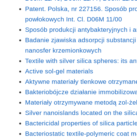
Patent. Polska, nr 227156. Sposób pr
powłokowych Int. Cl. D06M 11/00
Sposób produkcji antybakteryjnych i
Badanie zjawiska adsorpcji substancj
nanosfer krzemionkowych
Textile with silver silica spheres: its
Active sol-gel materials
Aktywne materiały tlenkowe otrzymane 
Bakteriobójcze działanie immobilizow
Materiały otrzymywane metodą zol-że
Silver nanoislands located on the silic
Bactericidal properties of silica partic
Bacteriostatic textile-polymeric coat m