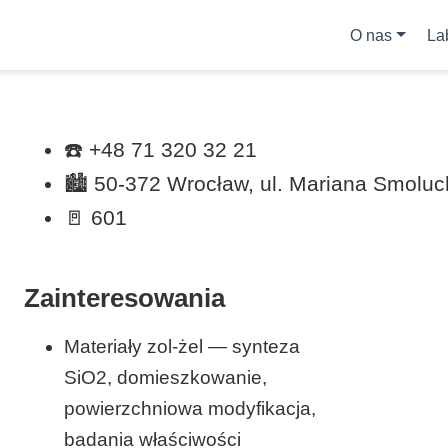
O nas
La
☎️ +48 71 320 32 21
🏙️ 50-372 Wrocław, ul. Mariana Smolu
🚪 601
Zainteresowania
Materiały zol-żel — synteza
SiO2, domieszkowanie,
powierzchniowa modyfikacja,
badania właściwości