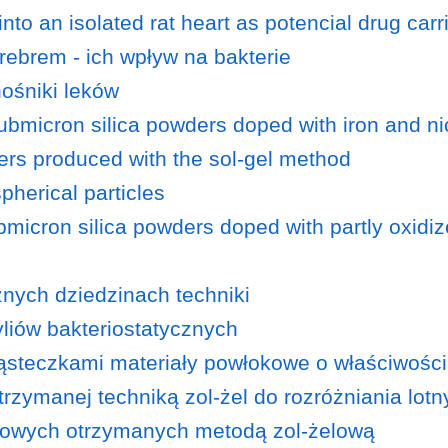
into an isolated rat heart as potencial drug carr
brem - ich wpływ na bakterie
ośniki leków
ubmicron silica powders doped with iron and nic
rs produced with the sol-gel method
spherical particles
bmicron silica powders doped with partly oxidize
nych dziedzinach techniki
liów bakteriostatycznych
teczkami materiały powłokowe o właściwościa
trzymanej techniką zol-żel do rozróżniania lo
nowych otrzymanych metodą zol-żelową