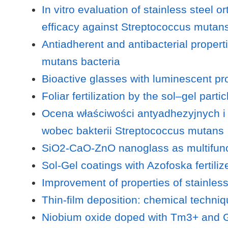
In vitro evaluation of stainless steel 
efficacy against Streptococcus mutan
Antiadherent and antibacterial propert
mutans bacteria
Bioactive glasses with luminescent pr
Foliar fertilization by the sol–gel part
Ocena właściwości antyadhezyjnych i 
wobec bakterii Streptococcus mutans
SiO2-CaO-ZnO nanoglass as multifunct
Sol-Gel coatings with Azofoska fertili
Improvement of properties of stainless
Thin-film deposition: chemical techni
Niobium oxide doped with Tm3+ and Gd