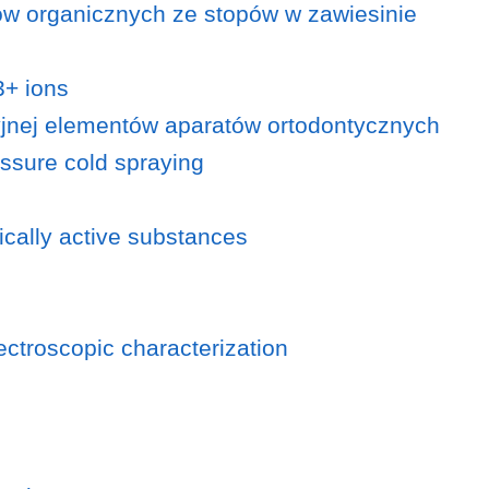
ków organicznych ze stopów w zawiesinie
3+ ions
yjnej elementów aparatów ortodontycznych
essure cold spraying
ically active substances
ectroscopic characterization