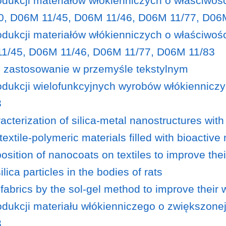
odukcji materiałów włókienniczych o właściwoś
/00, D06M 11/45, D06M 11/46, D06M 11/77, D06
odukcji materiałów włókienniczych o właściwośc
 11/45, D06M 11/46, D06M 11/77, D06M 11/83
ch zastosowanie w przemyśle tekstylnym
odukcji wielofunkcyjnych wyrobów włókienniczy
3
terization of silica-metal nanostructures with 
 textile-polymeric materials filled with bioactiv
osition of nanocoats on textiles to improve the
ilica particles in the bodies of rats
 fabrics by the sol-gel method to improve their
dukcji materiału włókienniczego o zwiększonej 
3