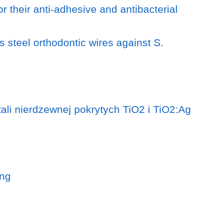
or their anti-adhesive and antibacterial
 steel orthodontic wires against S.
ali nierdzewnej pokrytych TiO2 i TiO2:Ag
ing