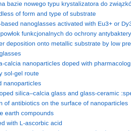
 na bazie nowego typu krystalizatora do związ
dless of form and type of substrate
a-based nanoglasses activated with Eu3+ or Dy
 powłok funkcjonalnych do ochrony antybakter
r deposition onto metallic substrate by low pr
 glasses
ica-calcia nanoparticles doped with pharmacolog
y sol-gel route
d nanoparticles
oped silica–calcia glass and glass-ceramic :sp
 of antibiotics on the surface of nanoparticles
rare earth compounds
ed with L-ascorbic acid