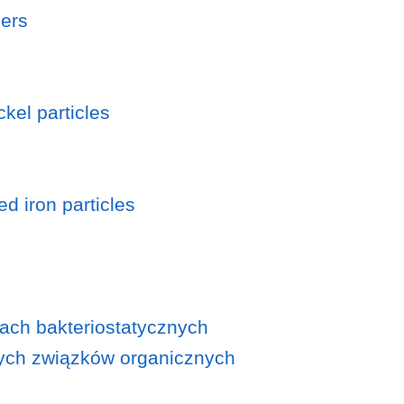
iers
kel particles
d iron particles
ch bakteriostatycznych
tnych związków organicznych